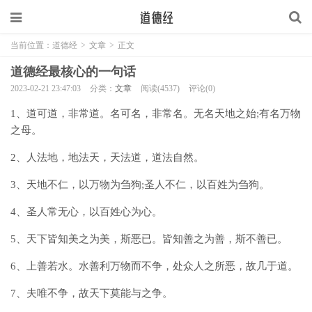
当前位置：
道德经
>
文章
>
正文
道德经最核心的一句话
2023-02-21 23:47:03
分类：
文章
阅读(4537)
评论(0)
1、道可道，非常道。名可名，非常名。无名天地之始;有名万物
之母。
2、人法地，地法天，天法道，道法自然。
3、天地不仁，以万物为刍狗;圣人不仁，以百姓为刍狗。
4、圣人常无心，以百姓心为心。
5、天下皆知美之为美，斯恶已。皆知善之为善，斯不善已。
6、上善若水。水善利万物而不争，处众人之所恶，故几于道。
7、夫唯不争，故天下莫能与之争。