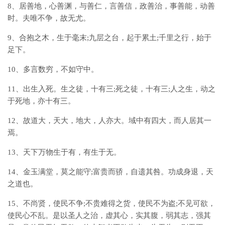
8、居善地，心善渊，与善仁，言善信，政善治，事善能，动善
时。夫唯不争，故无尤。
9、合抱之木，生于毫末;九层之台，起于累土;千里之行，始于
足下。
10、多言数穷，不如守中。
11、出生入死。生之徒，十有三;死之徒，十有三;人之生，动之
于死地，亦十有三。
12、故道大，天大，地大，人亦大。域中有四大，而人居其一
焉。
13、天下万物生于有，有生于无。
14、金玉满堂，莫之能守;富贵而骄，自遗其咎。功成身退，天
之道也。
15、不尚贤，使民不争;不贵难得之货，使民不为盗;不见可欲，
使民心不乱。是以圣人之治，虚其心，实其腹，弱其志，强其