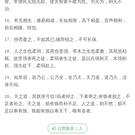
骨。常使民无知无欲。使夫智者不敢为也。为无为，则无不
治。
16、有无相生，难易相成，长短相形，高下相盈，音声相和，
前后相随。恒也。
17、持而盈之，不如其已;揣而锐之，不可长保。
18、人之生也柔弱，其死也坚强。草木之生也柔脆，其死也枯
槁。故坚强者死之徒，柔弱者生之徒。是以兵强则灭，木强则
折。强大处下，柔弱处上。
19、知常容，容乃公，公乃全，全乃天，天乃道，道乃久，没
身不殆。
20、天之道，其犹张弓欤?高者抑之，下者举之;有馀者损之，不
足者补之。天之道，损有馀而补不足。人之道，则不然，损不
足以奉有馀。孰能有馀以奉天下，唯有道者。
点赞随喜 2 人